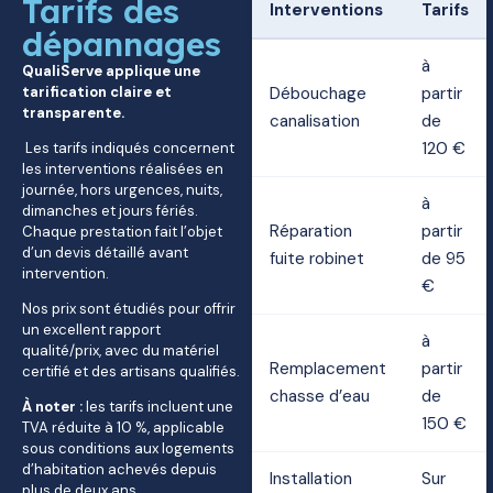
Tarifs des
Interventions
Tarifs
dépannages
à
QualiServe applique une
tarification claire et
Débouchage
partir
transparente.
canalisation
de
120 €
Les tarifs indiqués concernent
les interventions réalisées en
journée, hors urgences, nuits,
à
dimanches et jours fériés.
Réparation
partir
Chaque prestation fait l’objet
d’un devis détaillé avant
fuite robinet
de 95
intervention.
€
Nos prix sont étudiés pour offrir
un excellent rapport
à
qualité/prix, avec du matériel
Remplacement
partir
certifié et des artisans qualifiés.
chasse d’eau
de
À noter :
les tarifs incluent une
150 €
TVA réduite à 10 %, applicable
sous conditions aux logements
d’habitation achevés depuis
Installation
Sur
plus de deux ans.