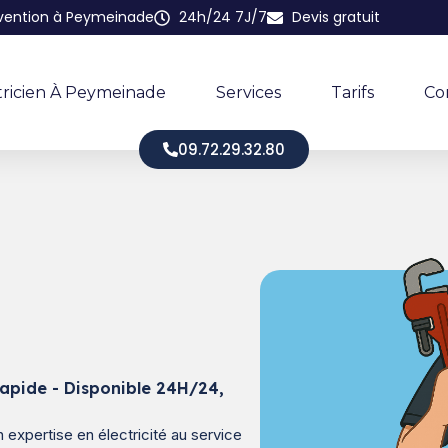
rvention à Peymeinade
24h/24 7J/7
Devis gratuit
tricien À Peymeinade
Services
Tarifs
Co
09.72.29.32.80
apide - Disponible 24H/24,
expertise en électricité au service