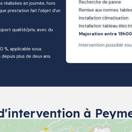
Recherche de panne
s réalisées en journée, hors
Remise aux normes tablea
ue prestation fait l’objet d’un
Installation climatisation
Installation tableau électr
apport qualité/prix, avec du
Majoration entre 19h0
Intervention possible tou
10 %, applicable sous
 depuis plus de deux ans.
d'intervention à Peym