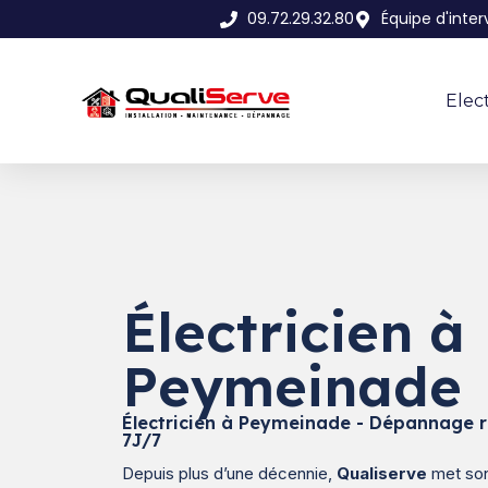
09.72.29.32.80
Équipe d'inte
Elec
Électricien à
Peymeinade
Électricien à Peymeinade - Dépannage r
7J/7
Depuis plus d’une décennie,
Qualiserve
met son 