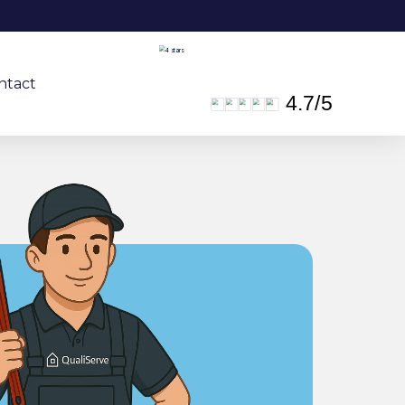
ntact
4.7
/
5