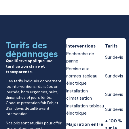
Tarifs des
Interventions
Tarifs
dépannages
Recherche de
Sur devis
panne
QualiServe applique une
tarification claire et
Remise aux
transparente.
normes tableau
Sur devis
Les tarifs indiqués concernent
électrique
les interventions réalisées en
Installation
journée, hors urgences, nuits,
Sur devis
dimanches et jours fériés.
climatisation
Chaque prestation fait l’objet
Installation tableau
d’un devis détaillé avant
Sur devis
électrique
intervention.
+ 100 %
Nos prix sont étudiés pour offrir
Majoration entre
sur le
un excellent rapport